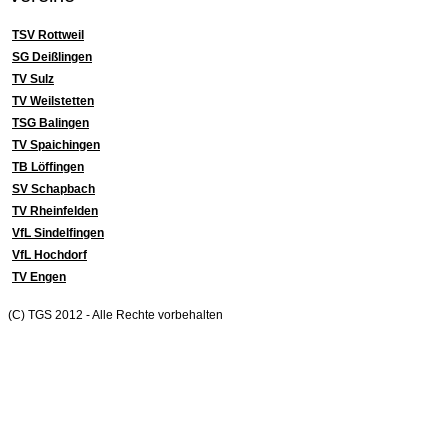
TSV Rottweil
SG Deißlingen
TV Sulz
TV Weilstetten
TSG Balingen
TV Spaichingen
TB Löffingen
SV Schapbach
TV Rheinfelden
VfL Sindelfingen
VfL Hochdorf
TV Engen
(C) TGS 2012 - Alle Rechte vorbehalten