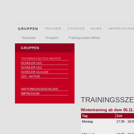
GRUPPEN
TRAINER
STADION
NEWS
IMPRESSION
Startseite
Gruppen
Trainingszeiten Winter
GRUPPEN
TRAININGSZEITEN WINTER
SCHÜLER U10
SCHÜLER U12
SCHÜLER U14-U18
U20 - AKTIVE
HAFTUNGSAUSSCHLUSS
IMPRESSUM
TRAININGSSZE
Wintertraining ab dem 06.11
Tag
Zeit
Montag
17:30 - 19: