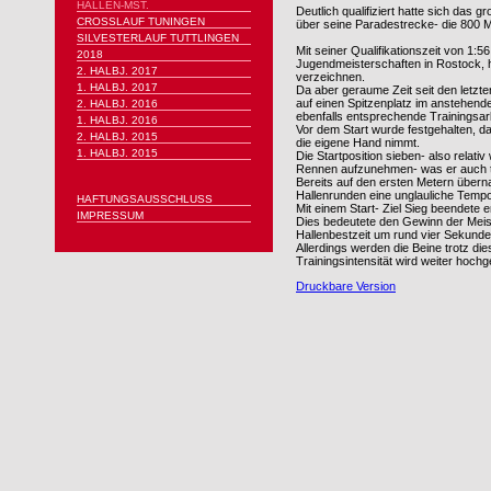
HALLEN-MST.
Deutlich qualifiziert hatte sich das
CROSSLAUF TUNINGEN
über seine Paradestrecke- die 800 M
SILVESTERLAUF TUTTLINGEN
Mit seiner Qualifikationszeit von 1:5
2018
Jugendmeisterschaften in Rostock, hat
2. HALBJ. 2017
verzeichnen.
1. HALBJ. 2017
Da aber geraume Zeit seit den letzt
auf einen Spitzenplatz im anstehend
2. HALBJ. 2016
ebenfalls entsprechende Trainingsarb
1. HALBJ. 2016
Vor dem Start wurde festgehalten, da
2. HALBJ. 2015
die eigene Hand nimmt.
1. HALBJ. 2015
Die Startposition sieben- also relati
Rennen aufzunehmen- was er auch t
Bereits auf den ersten Metern übern
Hallenrunden eine unglauliche Tem
HAFTUNGSAUSSCHLUSS
Mit einem Start- Ziel Sieg beendete e
IMPRESSUM
Dies bedeutete den Gewinn der Meist
Hallenbestzeit um rund vier Sekunde
Allerdings werden die Beine trotz di
Trainingsintensität wird weiter hoch
Druckbare Version