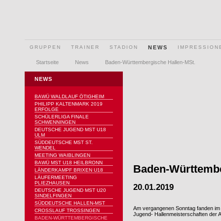
GRUPPEN
TRAINER
STADION
NEWS
IMPRESSION
Startseite
News
Baden-Württembergische Hallen-MSt.
NEWS
BAWÜ WALDLAUF ÖTIGHEIM
PHILIPP KALTENMARK 2019
ERFOLGE
SCHÜLERLIGA FINALE
SCHWENNINGEN
DEUTSCHE JUGEND MST U18
ULM
SÜDDEUTSCHE MST ST.
WENDEL
MEETING WAIBLINGEN
BAWÜ MST U18 HEILBRONN
Baden-Württembe
LÄNDERKAMPF BRIXEN U18
LÄUFERMEETING
PLIEZHAUSEN
20.01.2019
DEUTSCHE JUGEND MST U20
SINDELFINGEN
SÜDDEUTSCHE HALLEN-MST
Am vergangenen Sonntag fanden im S
CROSSLAUF TROSSINGEN
Jugend- Hallenmeisterschaften der A
BADEN-WÜRTTEMBERGISCHE